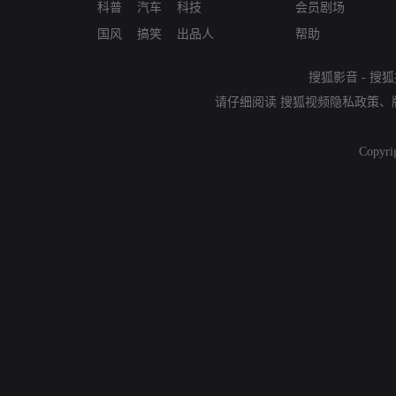
科普
汽车
科技
会员剧场
国风
搞笑
出品人
帮助
搜狐影音
-
搜狐
请仔细阅读
搜狐视频隐私政策
、
Copyri