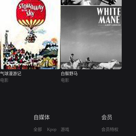
气球漫游记
白鬃野马
电影
电影
自媒体
会员
全部
Kpop
游戏
会员特权