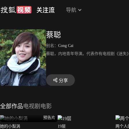
导航
蔡聪
别名：
Cong Cai
蔡聪，内地青年导演。代表作有电视剧《迷失
分享
全部作品
电视剧
电影
预告片
她的小梨涡
19层
两个人