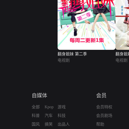
翻身姐妹 第二季
翻身姐
电视剧
电视剧
自媒体
会员
全部
Kpop
游戏
会员特权
科普
汽车
科技
会员剧场
国风
搞笑
出品人
帮助