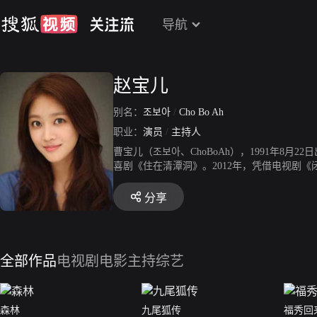
导航
赵宝儿
别名：
조보아
/
Cho Bo Ah
职业：
演员
/
主持人
曹宝儿（조보아、ChoBoAh），1991年8
喜剧《住在清潭洞》。2012年，凭借电视剧《闭嘴
4年，主演惊悚爱情电影《刺》;8月主演tvN
赏;8月出演KBS周末连续剧《拜托了，妈妈》
分享
情感剧《怪物》并获得MBC演技大赏女子新人奖
奥》。2018年3月23日起担任《白种元的小巷
时已别离》并获得MBC演技大赏周末特别企划部
29位。2020年主演KBS2浪漫喜剧《Fore
全部作品
电视剧
电影
主持综艺
证书。2022年，主演电视剧《军检察官多伯曼
森林
九尾狐传
福秀回