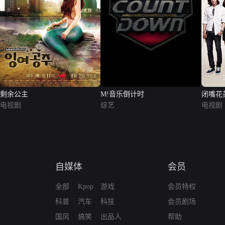
剩余公主
M!音乐倒计时
闭嘴花
电视剧
综艺
电视剧
自媒体
会员
全部
Kpop
游戏
会员特权
科普
汽车
科技
会员剧场
国风
搞笑
出品人
帮助