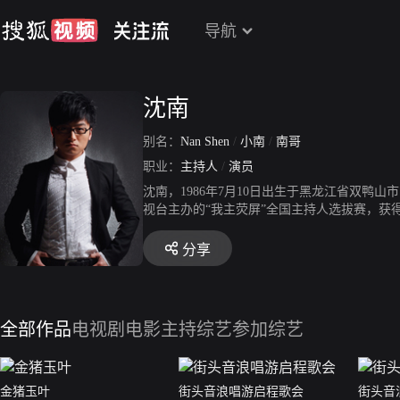
导航
沈南
别名：
Nan Shen
/
小南
/
南哥
职业：
主持人
/
演员
沈南，1986年7月10日出生于黑龙江省双鸭
视台主办的“我主荧屏”全国主持人选拔赛，获
察员。2009年，沈南大学毕业，并签约黑龙江
职，并签约星空卫视。2015年，担任东方卫
分享
人秀《国民美少女》的主持人；同年，担任江苏
剧《解忧奇贱店》在爱奇艺播出。
全部作品
电视剧
电影
主持综艺
参加综艺
金猪玉叶
街头音浪唱游启程歌会
街头音