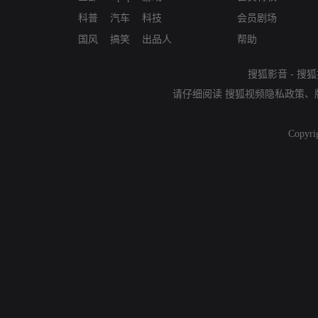
科普
汽车
科技
会员剧场
国风
搞笑
出品人
帮助
搜狐影音
-
搜狐
请仔细阅读
搜狐视频隐私政策
、
Copyri