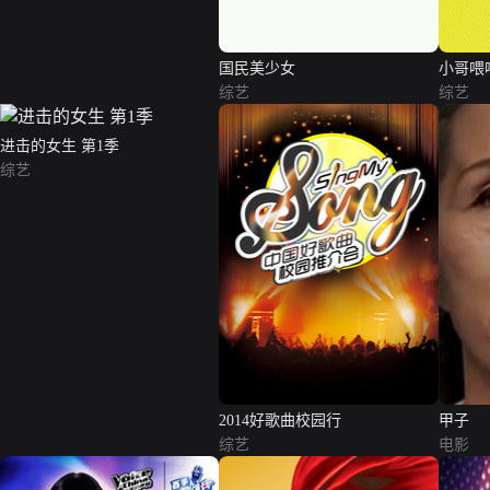
国民美少女
小哥喂
综艺
综艺
进击的女生 第1季
综艺
2014好歌曲校园行
甲子
综艺
电影