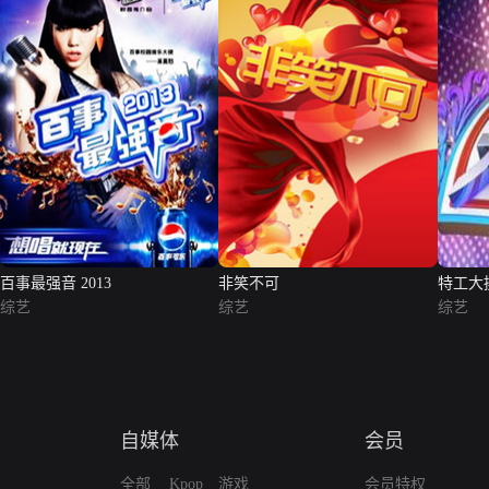
百事最强音 2013
非笑不可
特工大
综艺
综艺
综艺
自媒体
会员
全部
Kpop
游戏
会员特权