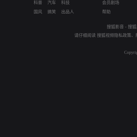
科普
汽车
科技
会员剧场
国风
搞笑
出品人
帮助
搜狐影音
-
搜狐
请仔细阅读
搜狐视频隐私政策
、
Copyri