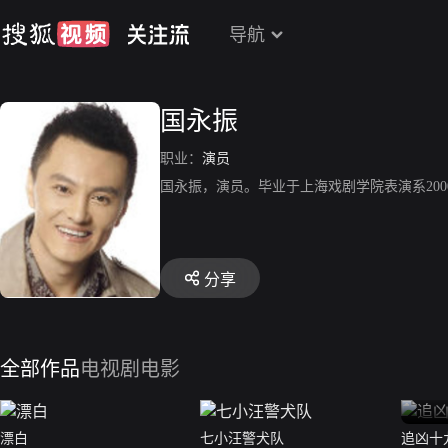
导航
国永振
职业：
演员
国永振，演员。毕业于上海戏剧学院表演系20
分享
全部作品
电视剧
电影
漂白
七小汪警犬队
追凶十