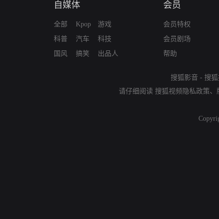
自媒体
会员
全部
Kpop
游戏
会员特权
科普
汽车
科技
会员剧场
国风
搞笑
出品人
帮助
搜狐影音
-
搜狐
请仔细阅读
搜狐视频隐私政策
、
Copyri