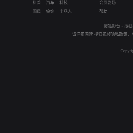
科普
汽车
科技
会员剧场
国风
搞笑
出品人
帮助
搜狐影音
-
搜狐
请仔细阅读
搜狐视频隐私政策
、
Copyri