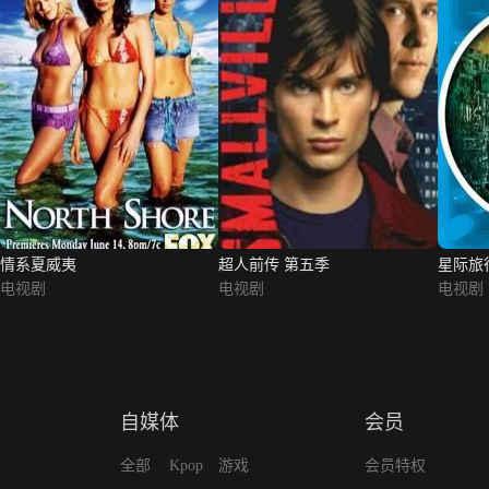
情系夏威夷
超人前传 第五季
星际旅
电视剧
电视剧
电视剧
自媒体
会员
全部
Kpop
游戏
会员特权