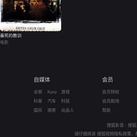
垂死的教训
电影
自媒体
会员
全部
Kpop
游戏
会员特权
科普
汽车
科技
会员剧场
国风
搞笑
出品人
帮助
搜狐影音
-
搜狐
请仔细阅读
搜狐视频隐私政策
、