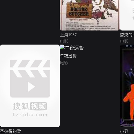
上海1937
燃烧的
电影
电影
午夜巡警
电影
圣彼得的雪
小丑