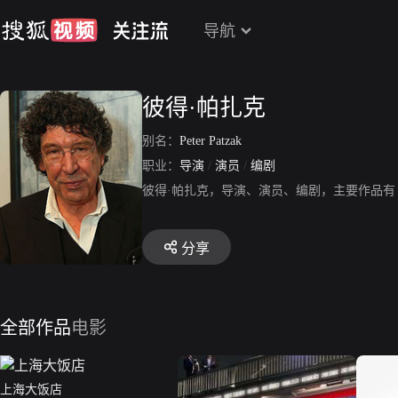
导航
彼得·帕扎克
别名：
Peter Patzak
职业：
导演
/
演员
/
编剧
彼得·帕扎克，导演、演员、编剧，主要作品
分享
全部作品
电影
上海大饭店