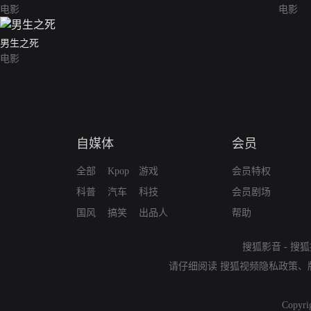
电影
电影
男生之死
电影
自媒体
会员
全部
Kpop
游戏
会员特权
科普
汽车
科技
会员剧场
国风
搞笑
出品人
帮助
搜狐影音
-
搜狐
请仔细阅读
搜狐视频隐私政策
、
Copyri