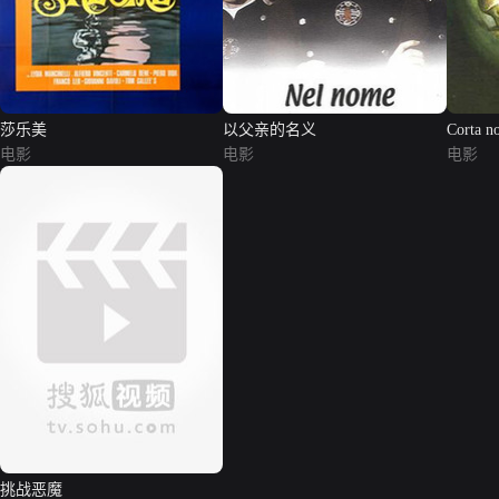
莎乐美
以父亲的名义
Corta no
电影
电影
La
电影
挑战恶魔