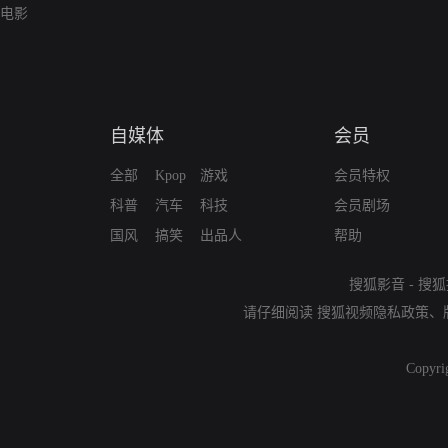
电影
自媒体
会员
全部
Kpop
游戏
会员特权
科普
汽车
科技
会员剧场
国风
搞笑
出品人
帮助
搜狐影音
-
搜狐
请仔细阅读
搜狐视频隐私政策
、
Copyri