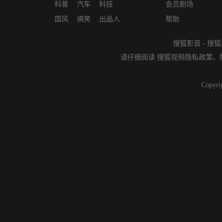
科普
汽车
科技
会员剧场
国风
搞笑
出品人
帮助
搜狐影音
-
搜狐
请仔细阅读
搜狐视频隐私政策
、
Copyri