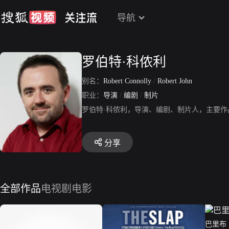
导航
罗伯特·科侬利
别名：
Robert Connolly
/
Robert John
职业：
导演
/
编剧
/
制片
罗伯特·科侬利，导演、编剧、制片人，主要
分享
全部作品
电视剧
电影
巴里布