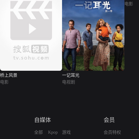
电影
桥上风景
一记耳光
电影
电视剧
自媒体
会员
全部
Kpop
游戏
会员特权