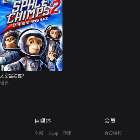
太空黑猩猩2
电影
自媒体
会员
全部
Kpop
游戏
会员特权