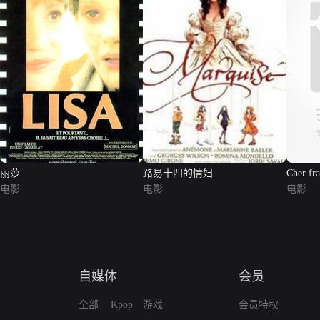
丽莎
路易十四的情妇
Cher fr
电影
电影
电影
自媒体
会员
全部
Kpop
游戏
会员特权