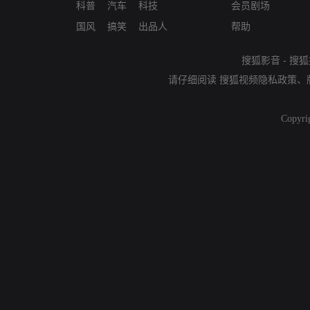
科普
汽车
科技
会员剧场
国风
搞笑
出品人
帮助
搜狐影音
-
搜狐
请仔细阅读
搜狐视频隐私政策
、
Copyri