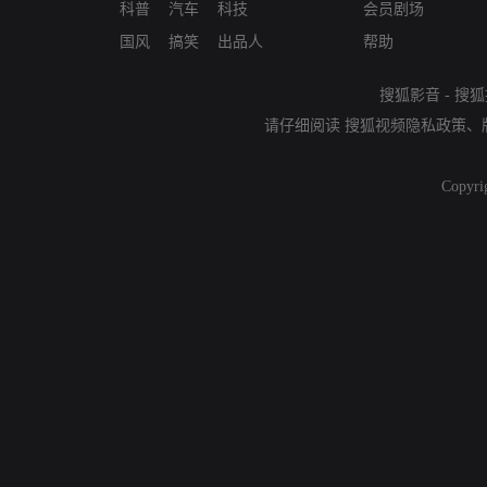
科普
汽车
科技
会员剧场
国风
搞笑
出品人
帮助
搜狐影音
-
搜狐
请仔细阅读
搜狐视频隐私政策
、
Copyri