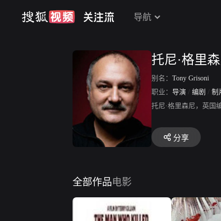
导航
托尼·格里
别名：
Tony Grisoni
职业：
导演
/
编剧
/
制
托尼·格里森尼，英国编
分享
全部作品
电影