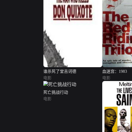
谁杀死了堂吉诃德
血迷宫：1983
电影
电影
死亡挑战行动
电影