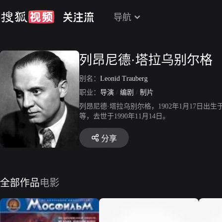
导航
列昂尼德·塔拉乌别尔格
别名：
Leonid Trauberg
职业：
导演
/
编剧
/
制片
列昂尼德·塔拉乌别尔格，1902年1月17
等，去世于1990年11月14日。
分享
全部作品
电影