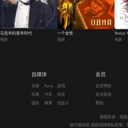
马克辛的青年时代
一个女性
Novyy V
电影
电影
电影
自媒体
会员
全部
Kpop
游戏
会员特权
科普
汽车
科技
会员剧场
国风
搞笑
出品人
帮助
搜狐影音
-
搜狐
请仔细阅读
搜狐视频隐私政策
、