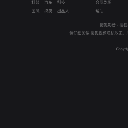
科普
汽车
科技
会员剧场
国风
搞笑
出品人
帮助
搜狐影音
-
搜狐
请仔细阅读
搜狐视频隐私政策
、
Copyri