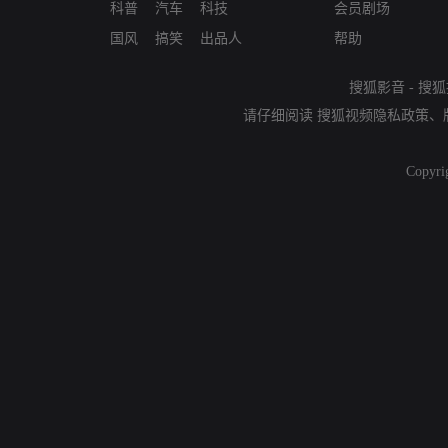
科普
汽车
科技
会员剧场
国风
搞笑
出品人
帮助
搜狐影音
-
搜狐
请仔细阅读
搜狐视频隐私政策
、
Copyri