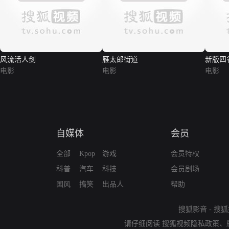
风流活人剑
雁太郎街道
新版四
电影
电影
电影
自媒体
会员
全部
Kpop
游戏
会员特权
科普
汽车
科技
会员剧场
国风
搞笑
出品人
帮助
搜狐影音
-
搜狐
请仔细阅读
搜狐视频隐私政策
、