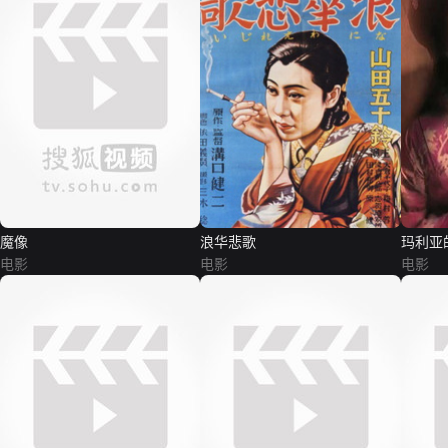
魔像
浪华悲歌
玛利亚
电影
电影
电影