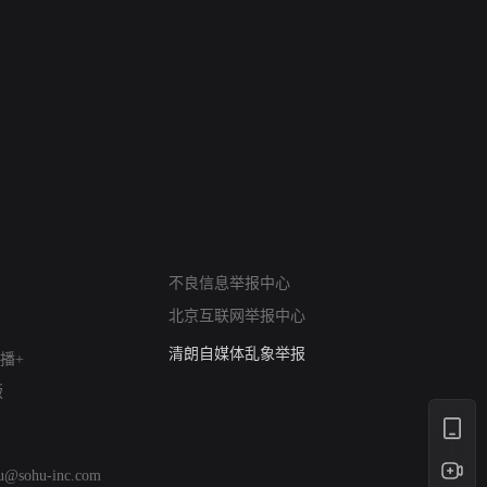
网络暴力有害信息举报
12318 文化市场举报
算法推荐专项举报
亚运会举报专区
涉历史虚无举报
网络谣言信息专项
不良信息举报中心
涉政举报入口
北京互联网举报中心
涉未成年人举报
清朗自媒体乱象举报
播+
涉民族宗教有害信息举报
版
清朗·生活服务类内容举报
清朗春节网络环境整治
涉企举报专区
hu@sohu-inc.com