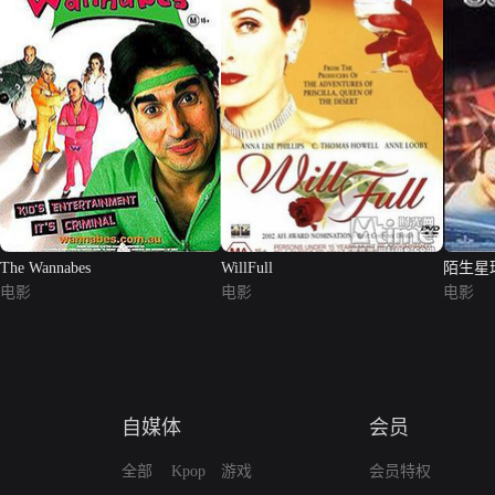
The Wannabes
WillFull
陌生星
电影
电影
电影
自媒体
会员
全部
Kpop
游戏
会员特权