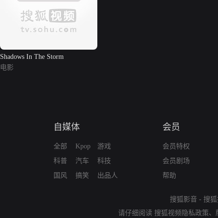
Shadows In The Storm
电影
自媒体
会员
全部
Kpop
游戏
会员特权
科普
汽车
科技
会员剧场
国风
搞笑
出品人
帮助
搜狐影音
-
搜狐
请仔细阅读
搜狐视频隐私政策
、