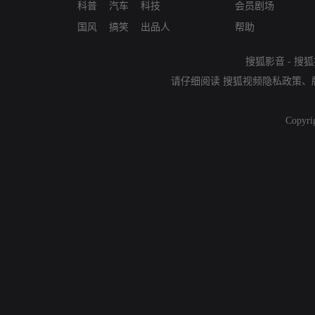
科普
汽车
科技
会员剧场
国风
搞笑
出品人
帮助
搜狐影音
-
搜狐
请仔细阅读
搜狐视频隐私政策
、
Copyri