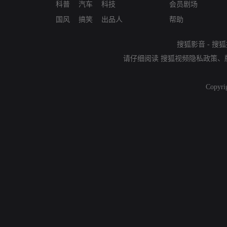
科普
汽车
科技
会员剧场
国风
搞笑
出品人
帮助
搜狐影音
-
搜狐
请仔细阅读
搜狐视频隐私政策
、
Copyri