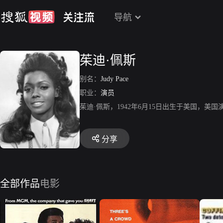
导航
茱迪·佩斯
别名：
Judy Pace
职业：
演员
茱迪·佩斯，1942年6月15日出生于美国，美国
分享
全部作品
电影