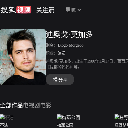
导航
迪奥戈·莫加多
别名：
Diogo Morgado
职业：
演员
迪奥戈·莫加多，出生于1980年1月17日
《忧郁的妈妈》等。
分享
全部作品
电视剧
电影
不洁
梅耶公园
狂野杀