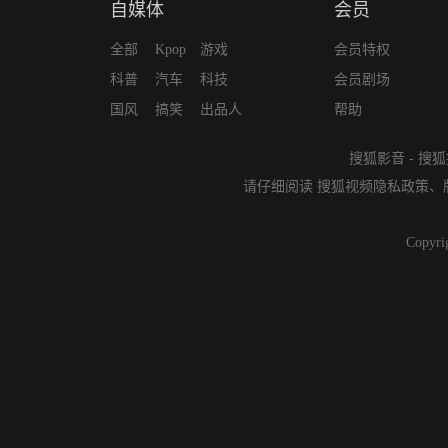
自媒体
会员
全部
Kpop
游戏
会员特权
科普
汽车
科技
会员剧场
国风
搞笑
出品人
帮助
搜狐影音
-
搜狐
请仔细阅读
搜狐视频隐私政策
、
Copyri