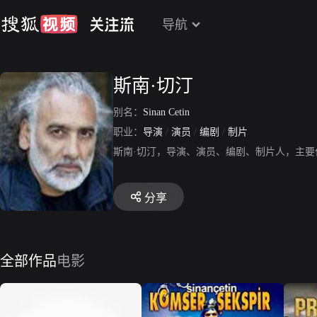
导航
斯南·切汀
别名：
Sinan Cetin
职业：
导演
/
演员
/
编剧
/
制片
斯南·切汀，导演、演员、编剧、制片人，主
分享
全部作品
电影