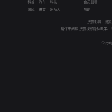
科普
汽车
科技
会员剧场
国风
搞笑
出品人
帮助
搜狐影音
-
搜狐
请仔细阅读
搜狐视频隐私政策
、
Copyri