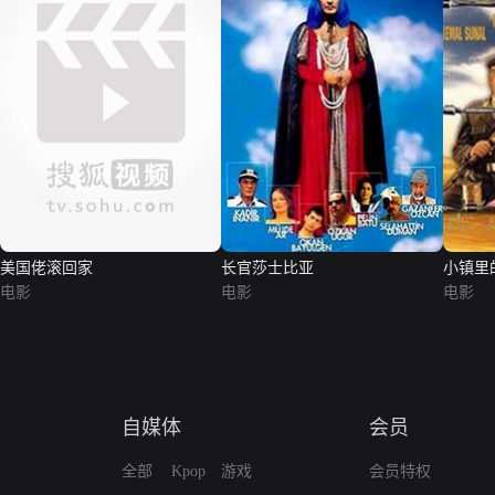
美国佬滚回家
长官莎士比亚
小镇里
电影
电影
电影
自媒体
会员
全部
Kpop
游戏
会员特权