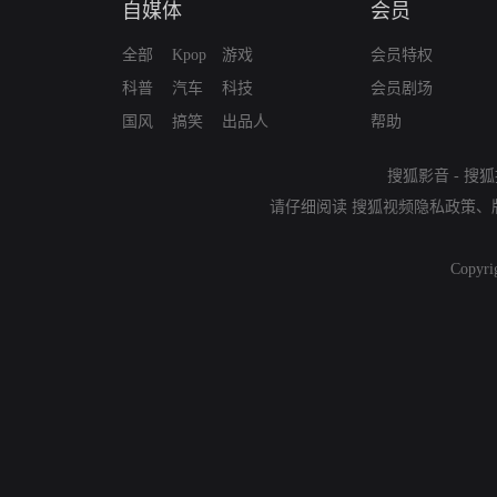
自媒体
会员
全部
Kpop
游戏
会员特权
科普
汽车
科技
会员剧场
国风
搞笑
出品人
帮助
搜狐影音
-
搜狐
请仔细阅读
搜狐视频隐私政策
、
Copyri