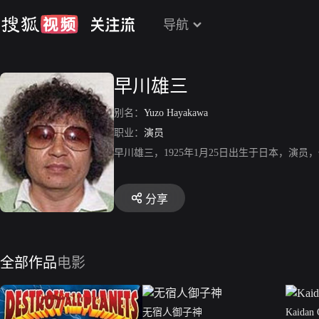
导航
早川雄三
别名：
Yuzo Hayakawa
职业：
演员
早川雄三，1925年1月25日出生于日本，
分享
全部作品
电影
无宿人御子神
Kaidan 