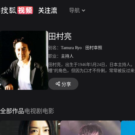
导航
田村亮
别名：
Tamura Ryo
/
田村幸照
职业：
主持人
田村亮，出生于1946年5月24日，日本主持
槽”的角色，但因为口才不伶俐，常常被反过来
等。
分享
全部作品
电视剧
电影