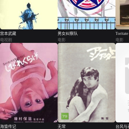
宫本武藏
男女纠察队
Toritat
电视剧
电影
电影
海蛰传记
无常
台风与