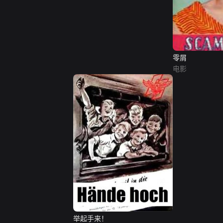
零屑
电影
举起手来！