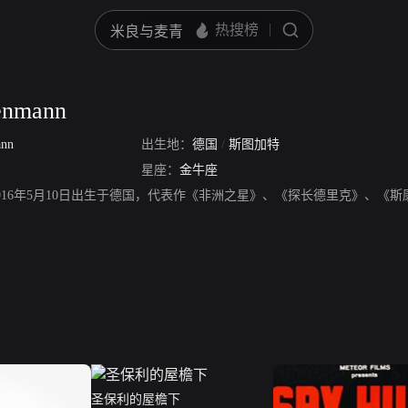
enmann
ann
出生地：
德国
/
斯图加特
星座：
金牛座
nmann，1916年5月10日出生于德国，代表作《非洲之星》、《探长德里克》、《
圣保利的屋檐下