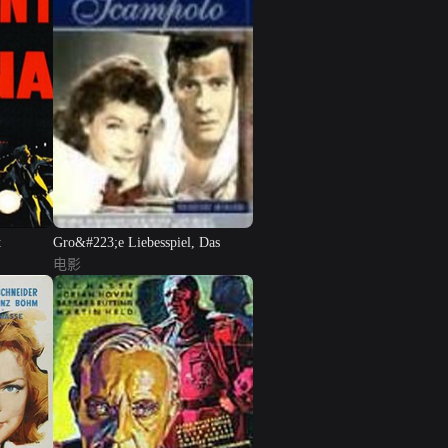
t
Gro&#223;e Liebesspiel, Das
电影