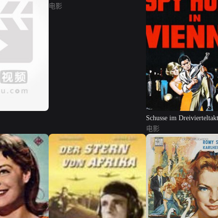
电影
Schusse im Dreivierteltak
电影