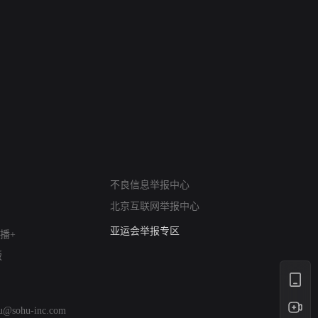
网络暴力有害信息举报
不良信息举报中心
12318 文化市场举报
北京互联网举报中心
算法推荐专项举报
亚运会举报专区
播+
涉历史虚无举报
版
网络谣言信息专项
涉政举报入口
涉未成年人举报
hu@sohu-inc.com