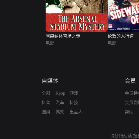
阿森纳体育场之谜
伦敦的人行道
电影
电影
自媒体
会员
全部
Kpop
游戏
会员特
科普
汽车
科技
会员剧
国风
搞笑
出品人
帮助
请仔细阅读
搜