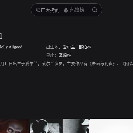
l
olly Allgood
出生地：
爱尔兰
/
都柏林
星座：
摩羯座
ll，1885年1月12日出生于爱尔兰，爱尔兰演员，主要作品有《朱诺与孔雀》