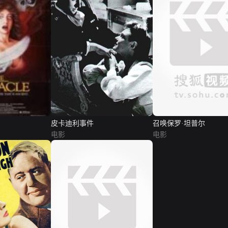
皮卡迪利事件
召唤保罗·坦普尔
电影
电影