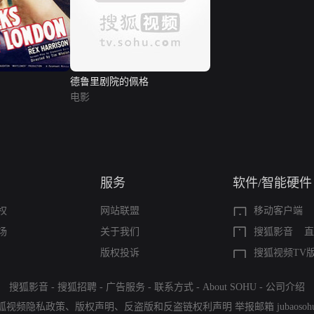
德鲁里剧院的佩格
电影
服务
软件/智能硬件
权
网站联盟
移动客户端
场
关于我们
搜狐影音
直
版权投诉
搜狐视频TV
搜狐影音
-
搜狐招聘
-
广告服务
-
联系方式
-
About SOHU
-
公司介绍
狐视频隐私政策
、
版权声明
、
反盗版和反盗链权利声明
举报邮箱
jubaoso