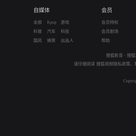
自媒体
会员
全部
Kpop
游戏
会员特权
科普
汽车
科技
会员剧场
国风
搞笑
出品人
帮助
搜狐影音
-
搜狐
请仔细阅读
搜狐视频隐私政策
、
Copyri