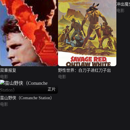
冲出魔鬼岛
Devil's
电影
双重报复
野性世界：白刀子进红刀子出
电影
电影
正片
蛮山野侠（Comanche Station）
电影