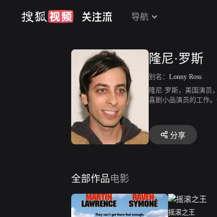
导航
隆尼·罗斯
别名：
Lonny Ross
隆尼·罗斯，美国演员
喜剧小品演员的工作。
分享
全部作品
电影
摇滚之王