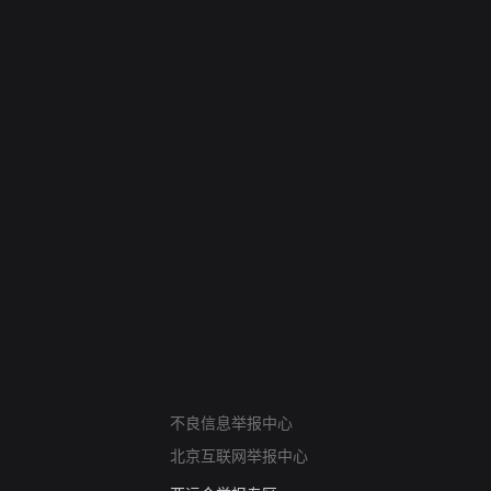
网络暴力有害信息举报
不良信息举报中心
12318 文化市场举报
北京互联网举报中心
算法推荐专项举报