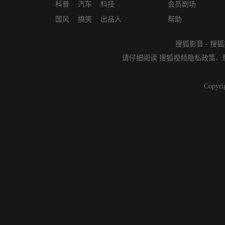
科普
汽车
科技
会员剧场
国风
搞笑
出品人
帮助
搜狐影音
-
搜狐
请仔细阅读
搜狐视频隐私政策
、
Copyri