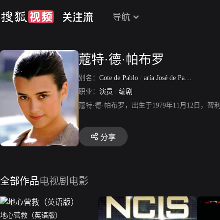
导航
蔻特·德·帕布罗
别名：
Cote de Pablo
/
aría José de Pablo Fernández
职业：
演员
/
编剧
蔻特·德·帕布罗，出生于1979年11月12
分享
全部作品
电视剧
电影
地心营救（英语版）