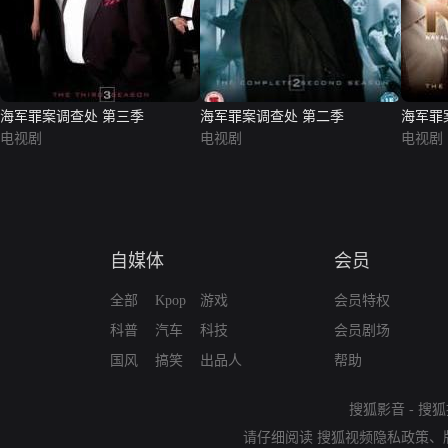
海军罪案调查处 第三季
海军罪案调查处 第二季
海军罪
电视剧
电视剧
电视剧
自媒体
会员
全部
Kpop
游戏
会员特权
科普
汽车
科技
会员剧场
国风
搞笑
出品人
帮助
搜狐影音
-
搜狐
请仔细阅读
搜狐视频隐私政策
、