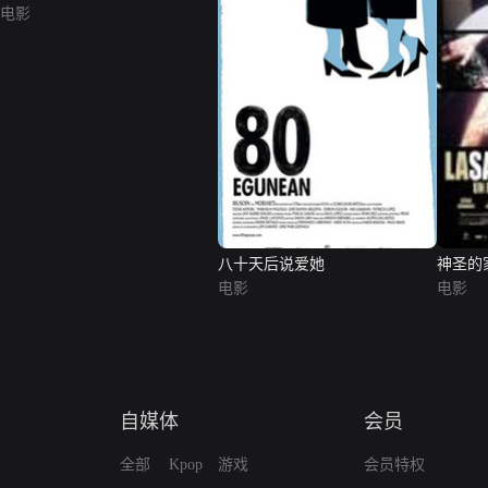
电影
八十天后说爱她
神圣的
电影
电影
自媒体
会员
全部
Kpop
游戏
会员特权