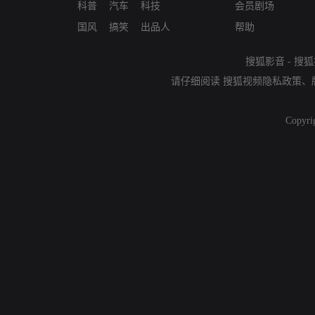
科普
汽车
科技
会员剧场
国风
搞笑
出品人
帮助
搜狐影音
-
搜狐
请仔细阅读
搜狐视频隐私政策
、
Copyri