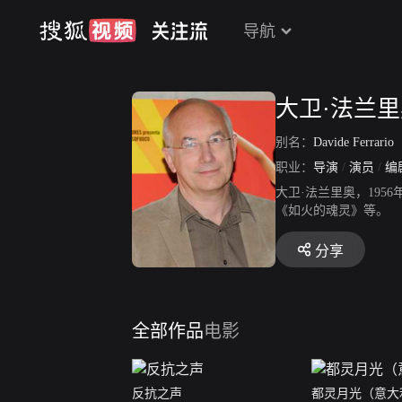
导航
大卫·法兰
别名：
Davide Ferrario
职业：
导演
/
演员
/
编
大卫·法兰里奥，19
《如火的魂灵》等。
分享
全部作品
电影
反抗之声
都灵月光（意大