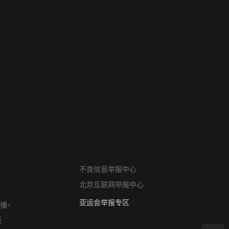
网络暴力有害信息举报
不良信息举报中心
12318 文化市场举报
北京互联网举报中心
算法推荐专项举报
亚运会举报专区
播+
涉历史虚无举报
版