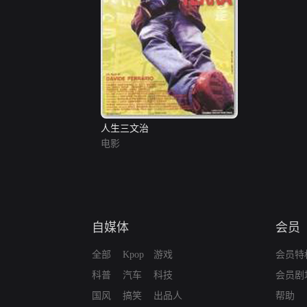
人生三文治
电影
自媒体
会员
全部
Kpop
游戏
会员特
科普
汽车
科技
会员剧
国风
搞笑
出品人
帮助