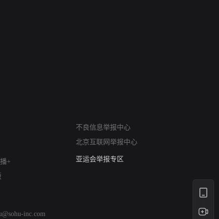
网络暴力有害信息举报
不良信息举报中心
12318 文化市场举报
北京互联网举报中心
算法推荐专项举报
亚运会举报专区
播+
涉历史虚无举报
版
网络谣言信息专项
涉政举报入口
涉未成年人举报
hu@sohu-inc.com