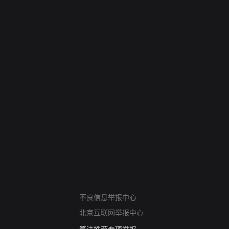
网络暴力有害信息举报
不良信息举报中心
12318 文化市场举报
北京互联网举报中心
算法推荐专项举报