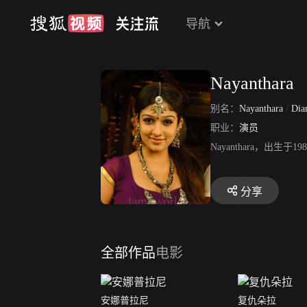
导航
Nayanthara
别名：
Nayanthara
/
Dian
职业：
演员
Nayanthara，出生
分享
全部作品
电影
安娜普拉尼
复仇朵拉