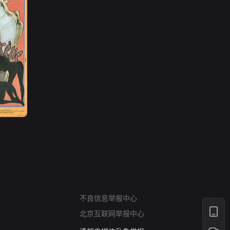
网络暴力有害信息举报
12318 文化市场举报
算法推荐专项举报
亚运会举报专区
涉历史虚无举报
网络谣言信息专项
不良信息举报中心
涉政举报入口
北京互联网举报中心
涉未成年人举报
清朗自媒体乱象举报