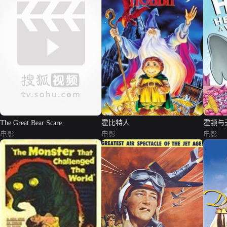
The Great Bear Scare
霍比特人
霍顿与
电影
电影
电影