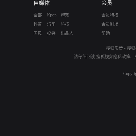
自媒体
会员
全部
Kpop
游戏
会员特权
科普
汽车
科技
会员剧场
国风
搞笑
出品人
帮助
搜狐影音
-
搜狐
请仔细阅读
搜狐视频隐私政策
、
Copyri