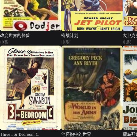
改变世界的怪兽
密战计划
大卫克
电影
电影
电影
Three For Bedroom C
他怀抱中的世界
檀岛歼