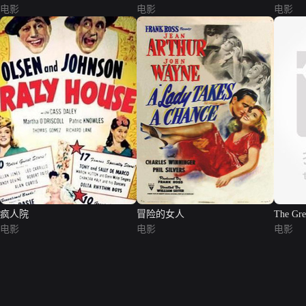
电影
电影
电影
疯人院
冒险的女人
The Grea
电影
电影
电影