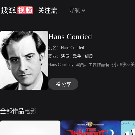
导航
Hans Conried
别名：
Hans Conried
职业：
演员
/
歌手
/
编剧
Hans Conried，演员。主要作品有《小飞侠
分享
全部作品
电影