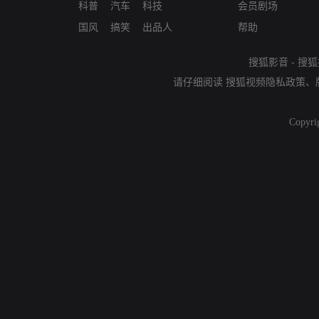
科普
汽车
科技
会员剧场
国风
搞笑
出品人
帮助
搜狐影音
-
搜狐
请仔细阅读
搜狐视频隐私政策
、
Copyri