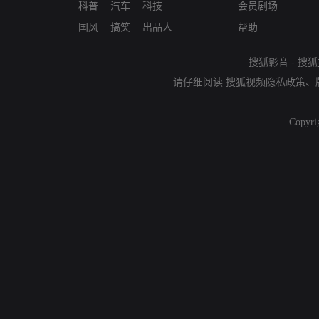
科普
汽车
科技
会员剧场
国风
搞笑
出品人
帮助
搜狐影音
-
搜狐
请仔细阅读
搜狐视频隐私政策
、
Copyri