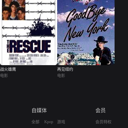
战火雄鹰
再见纽约
电影
电影
自媒体
会员
全部
Kpop
游戏
会员特权