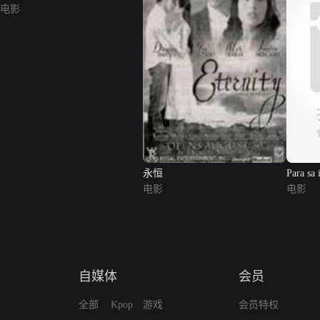
电影
永恒
Para sa 
电影
电影
自媒体
会员
全部
Kpop
游戏
会员特权