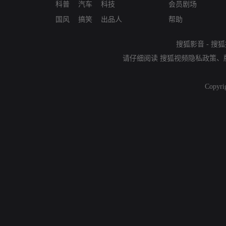
科普
汽车
科技
会员剧场
国风
搞笑
出品人
帮助
搜狐影音
-
搜狐
请仔细阅读
搜狐视频隐私政策
、
Copyri