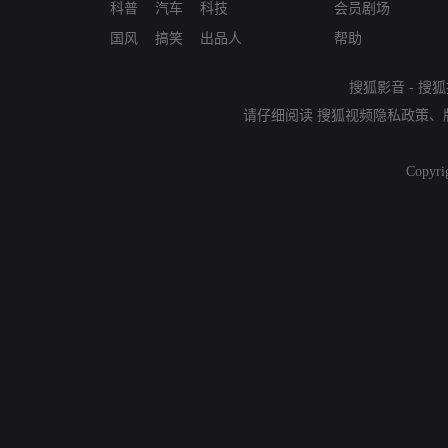
科普
汽车
科技
会员剧场
国风
搞笑
出品人
帮助
搜狐影音
-
搜狐
请仔细阅读
搜狐视频隐私政策
、
Copyri