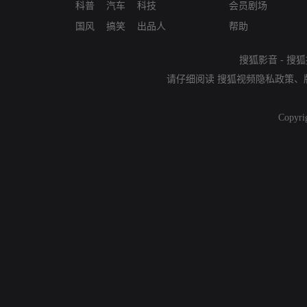
科普
汽车
科技
会员剧场
国风
搞笑
出品人
帮助
搜狐影音
-
搜狐
请仔细阅读
搜狐视频隐私政策
、
Copyri