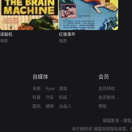
读脑机
红猴事件
电影
电影
自媒体
会员
全部
Kpop
游戏
会员特权
科普
汽车
科技
会员剧场
国风
搞笑
出品人
帮助
搜狐影音
-
搜狐
请仔细阅读
搜狐视频隐私政策
、