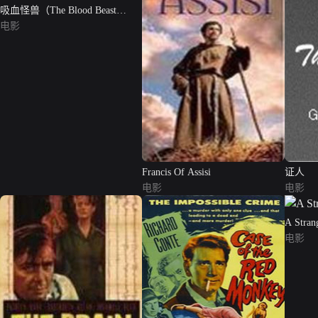
吸血怪兽（The Blood Beast
Terror）
电影
Francis Of Assisi
证人
电影
电影
A Stra
电影