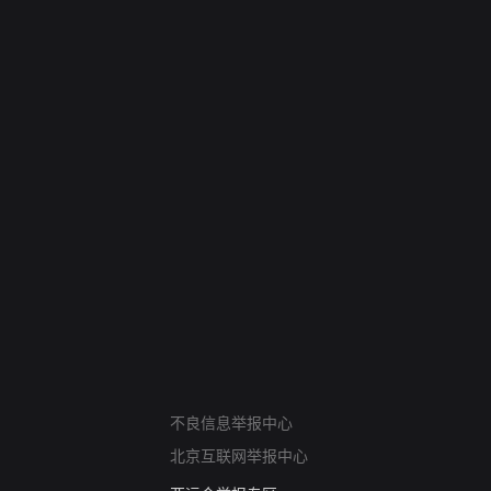
网络暴力有害信息举报
不良信息举报中心
12318 文化市场举报
北京互联网举报中心
算法推荐专项举报