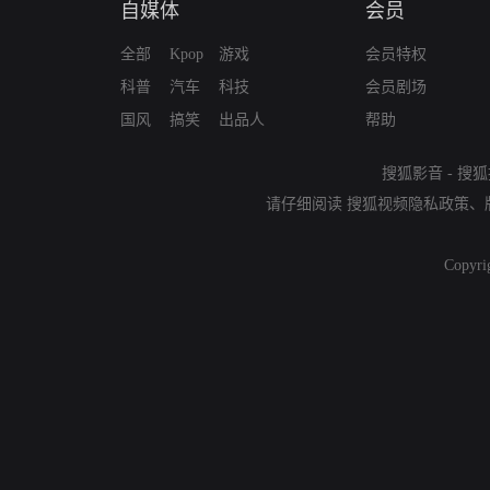
自媒体
会员
全部
Kpop
游戏
会员特权
科普
汽车
科技
会员剧场
国风
搞笑
出品人
帮助
搜狐影音
-
搜狐
请仔细阅读
搜狐视频隐私政策
、
Copyri