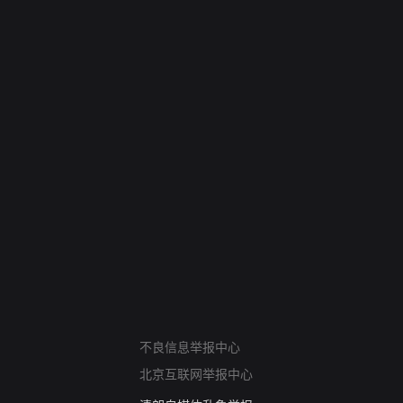
网络暴力有害信息举报
12318 文化市场举报
算法推荐专项举报
亚运会举报专区
涉历史虚无举报
网络谣言信息专项
不良信息举报中心
涉政举报入口
北京互联网举报中心
涉未成年人举报